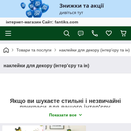
інтернет-магазин Сайт: fantiks.com
Товари та послуги
наклейки для декору (інтер'єру та ін)
наклейки для декору (інтер'єру та ін)
Якщо ви шукаєте стильні і незвичайні
прикраси для вашого інтер'єру,
подарунків, аксесуарів та іншого, тоді
Показати все
зверніть увагу на незвичайний міні-
декор.