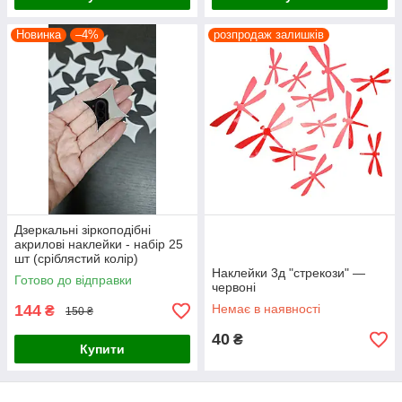
Новинка
–4%
розпродаж залишків
Дзеркальні зіркоподібні
акрилові наклейки - набір 25
шт (сріблястий колір)
Наклейки 3д "стрекози" —
Готово до відправки
червоні
144
Немає в наявності
₴
150 ₴
40
₴
Купити