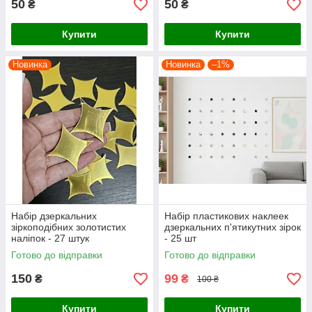
50
50
₴
₴
Купити
Купити
Новинка
Новинка
–1%
Набір дзеркальних
Набір пластикових наклеек
зіркоподібних золотистих
дзеркальних п'ятикутних зірок
наліпок - 27 штук
- 25 шт
Готово до відправки
Готово до відправки
150
99
₴
₴
100 ₴
Купити
Купити