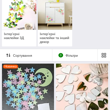
Інтер'єрні
Інтер'єрні
наклейки 3Д
наклейки та інший
декор
Сортування
0
Фільтри
Новинка