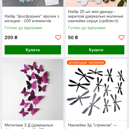
Набір 20 шт міні-декору -
Набір "фосфорних" зірочок з
акрилові дзеркальні маленькі
місяцем - 100 елементів
наклейки-серця (сріблясті)
Готово до відправки
Готово до відправки
200
50
₴
₴
Купити
Купити
розпродаж залишків
Метелики 3 Д (дзеркальні
Наклейки 3д "стрекози" —