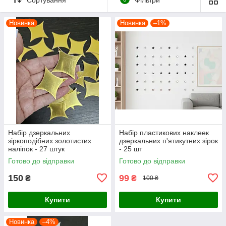
Сортування
Фільтри
Новинка
Новинка
–1%
Набір дзеркальних
Набір пластикових наклеек
зіркоподібних золотистих
дзеркальних п'ятикутних зірок
наліпок - 27 штук
- 25 шт
Готово до відправки
Готово до відправки
150
99
₴
₴
100 ₴
Купити
Купити
Новинка
–4%