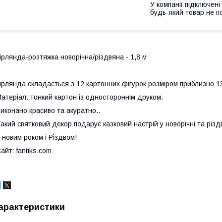
У компанії підключені
будь-який товар не п
ірлянда-розтяжка новорічна/різдвяна - 1,8 м
ірлянда складається з 12 картонних фігурок розміром приблизно 13
атеріал: тонкий картон із одностороннім друком.
иконано красиво та акуратно..
акий святковий декор подарує казковий настрій у новорічні та різдв
 новим роком і Різдвом!
айт: fantiks.com
арактеристики