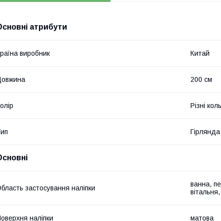
Основні атрибути
раїна виробник
Китай
Довжина
200 см
олір
Різні кол
ип
Гірлянда
Основні
ванна, пе
бласть застосування наліпки
вітальня,
оверхня наліпки
матова