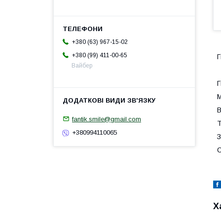
+380 (63) 967-15-02
+380 (99) 411-00-65
Г
Вайбер
Г
М
В
fantik.smile@gmail.com
Т
+380994110065
З
С
Х