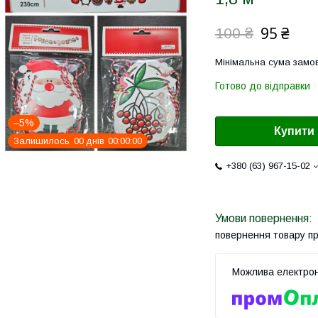
95 ₴
100 ₴
Мінімальна сума замов
Готово до відправки
–5%
Купити
Залишилось
0
0
днів
0
0
0
0
0
0
+380 (63) 967-15-02
повернення товару п