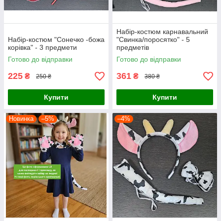
Набір-костюм карнавальний
Набір-костюм "Сонечко -божа
"Свинка/поросятко" - 5
корівка" - 3 предмети
предметів
Готово до відправки
Готово до відправки
225
361
₴
₴
250 ₴
380 ₴
Купити
Купити
Новинка
–5%
–4%