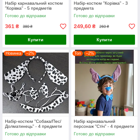
Набір карнавальний костюм
Набір-костюм "Корівка" - 3
"Корівка" - 5 предметів
предмета
Готово до відправки
Готово до відправки
361
249,60
₴
₴
380 ₴
260 ₴
Купити
Купити
Новинка
–2%
Топ
–2%
Набір-костюм "Собака/Пес/
Набір карнавальний
Долматинець" - 4 предмети
персонаж "Стіч" - 4 предмети
Готово до відправки
Готово до відправки