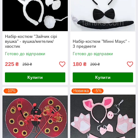
Набір-костюм "Зайчик сірі
вушка" - вушка/метелик/
Набір-костюм "Мінні Маус" -
хвостик
3 предмети
Готово до відправки
Готово до відправки
225
180
₴
₴
250 ₴
200 ₴
Купити
Купити
–10%
Новинка
–5%