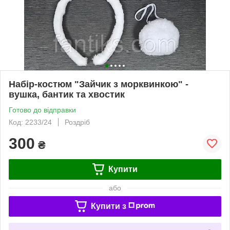
Набір-костюм "Зайчик з морквинкою" -
вушка, бантик та хвостик
Готово до відправки
Код: 2233/24
Роздріб
300
₴
Купити
або
Купити з