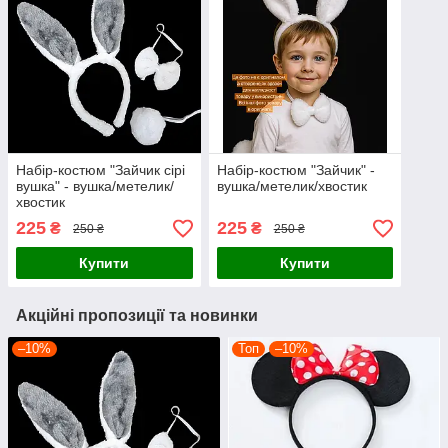
Набір-костюм "Зайчик сірі
Набір-костюм "Зайчик" -
вушка" - вушка/метелик/
вушка/метелик/хвостик
хвостик
225
225
₴
₴
250 ₴
250 ₴
Купити
Купити
Акційні пропозиції та новинки
–10%
Топ
–10%