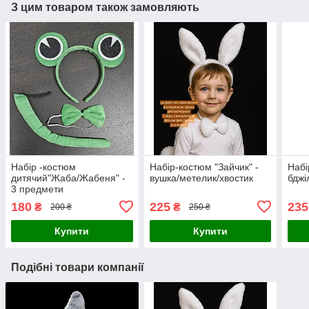
З цим товаром також замовляють
Набір -костюм
Набір-костюм "Зайчик" -
Набі
дитячий"Жаба/Жабеня" -
вушка/метелик/хвостик
бджі
3 предмети
180
225
235
₴
₴
200 ₴
250 ₴
Купити
Купити
Подібні товари компанії