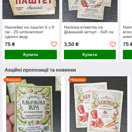
Наклейки на паштет 6 х 8
Наліпка-етикетка на
Накл
см - 20 шт/комплект
Домашній кетчуп - 6х8 см
м'яс
одного виду
комп
75
3,50
75
₴
₴
Купити
Купити
Акційні пропозиції та новинки
Новинка
Новинка