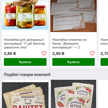
Наклейка для домашньої
Наклейка етикетка на
Нак
консервації "У цій баночці
банку "Домашня
конс
шматочок літа"
консервація" — 2
2,80
2,90
2,7
₴
₴
Купити
Купити
Подібні товари компанії