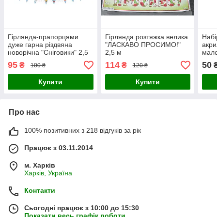
Гірлянда-прапорцями
Гірлянда розтяжка велика
Набі
дуже гарна різдвяна
"ЛАСКАВО ПРОСИМО!"
акри
новорічна "Сніговики" 2,5
2,5 м
мале
м
(зол
95
114
50
₴
₴
100 ₴
120 ₴
Купити
Купити
Про нас
100% позитивних з 218 відгуків за рік
Працює з 03.11.2014
м. Харків
Харків, Україна
Контакти
Сьогодні працює з 10:00 до 15:30
Показати весь графік роботи