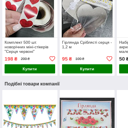
Комплект 500 шт.
Гірлянда Сріблясті серця -
Набі
новорічних міні-стікерів
1,2 м
акри
"Серця червоні"
мале
(чер
198
95
50
₴
₴
200 ₴
100 ₴
Купити
Купити
Подібні товари компанії