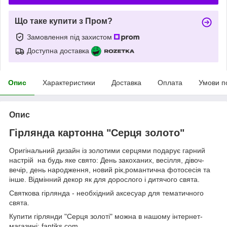
Що таке купити з Пром?
Замовлення під захистом
Доступна доставка
Опис
Характеристики
Доставка
Оплата
Умови п
Опис
Гірлянда картонна "Серця золото"
Оригінальний дизайн із золотими серцями подарує гарний
настрій на будь яке свято: День закоханих, весілля, дівоч-
вечір, день народження, новий рік,романтична фотосесія та
інше. Відмінний декор як для дорослого і дитячого свята.
Святкова гірлянда - необхідний аксесуар для тематичного
свята.
Купити гірлянди "Серця золоті" можна в нашому інтернет-
магазині: fantiks.com.