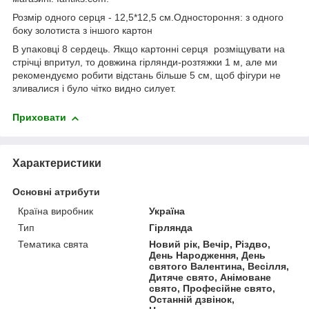
Розмір одного серця - 12,5*12,5 см.Одностороння: з одного
боку золотиста з іншого картон
В упаковці 8 сердець. Якщо картонні серця розміщувати на
стрічці впритул, то довжина гірлянди-розтяжки 1 м, але ми
рекомендуємо робити відстань більше 5 см, щоб фігури не
зливалися і було чітко видно силует.
Приховати
Характеристики
Основні атрибути
Країна виробник
Україна
Тип
Гірлянда
Тематика свята
Новий рік, Вечір, Різдво,
День Народження, День
святого Валентина, Весілля,
Дитяче свято, Анімоване
свято, Професійне свято,
Останній дзвінок,