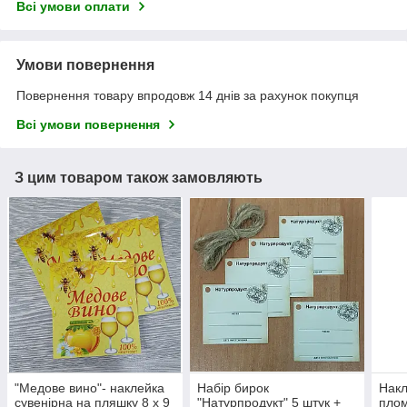
Всі умови оплати
Умови повернення
Повернення товару впродовж 14 днів за рахунок покупця
Всі умови повернення
З цим товаром також замовляють
"Медове вино"- наклейка
Набір бирок
Накл
сувенірна на пляшку 8 х 9
"Натурпродукт" 5 штук +
плом