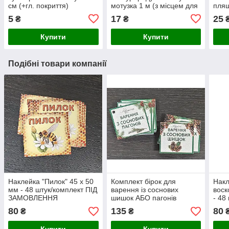
см (+гл. покриття)
мотузка 1 м (з місцем для
пляш
заповнення)
прод
5
17
25
₴
₴
Купити
Купити
Подібні товари компанії
Наклейка "Пилок" 45 х 50
Комплект бірок для
Накл
мм - 48 штук/комплект ПІД
варення із соснових
воск
ЗАМОВЛЕННЯ
шишок АБО пагонів
- 48
розміром 45 х 50 мм - 48
ЗАМ
80
135
80
₴
₴
штук. Під замовлення!