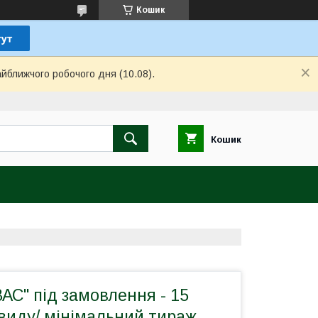
Кошик
айближчого робочого дня (10.08).
Кошик
АС" під замовлення - 15
виду/ мінімальний тираж