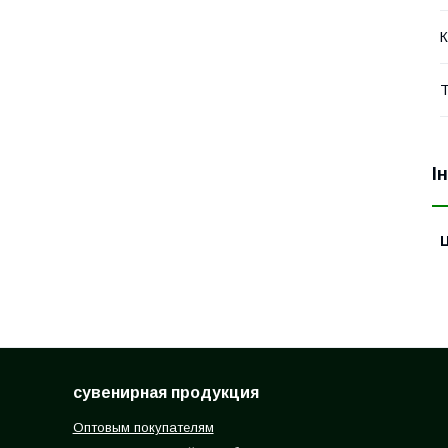
К
Т
І
Ц
сувенирная продукция
Оптовым покупателям