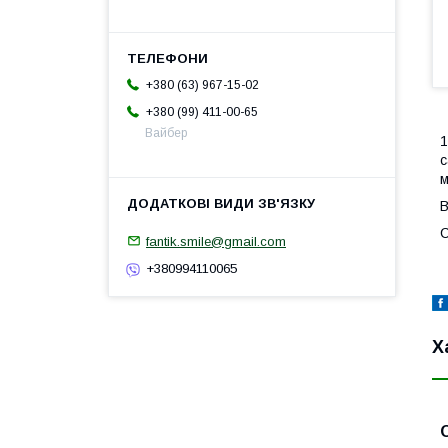
+380 (63) 967-15-02
+380 (99) 411-00-65
Вайбер
1
с
м
В
С
fantik.smile@gmail.com
+380994110065
Х