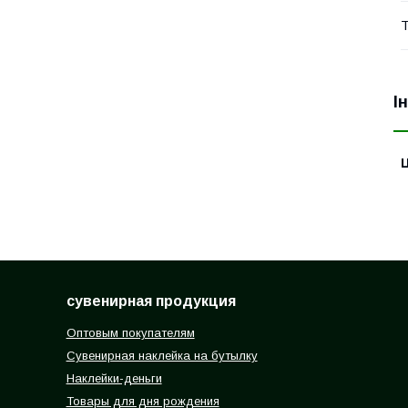
Т
І
Ц
сувенирная продукция
Оптовым покупателям
Сувенирная наклейка на бутылку
Наклейки-деньги
Товары для дня рождения