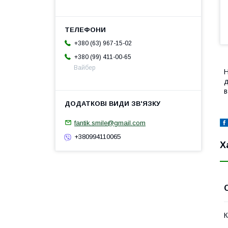
+380 (63) 967-15-02
+380 (99) 411-00-65
Вайбер
Н
д
в
fantik.smile@gmail.com
+380994110065
Х
К