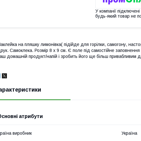
У компанії підключені
будь-який товар не п
аклейка на пляшку лимонівка( підійде для горілки, самогону, насто
рук. Самоклека. Розмір 8 х 9 см. Є поле під самостійне заповнення
аш домашній продукт/напій і зробить його ще більш привабливим для
арактеристики
Основні атрибути
раїна виробник
Україна