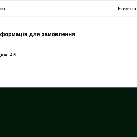
ип
Етикетка
нформація для замовлення
іна:
4 ₴