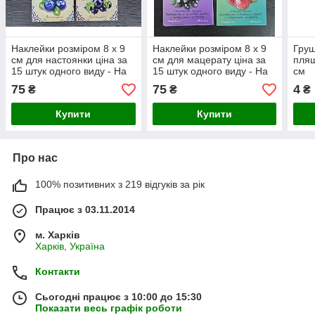
Наклейки розміром 8 х 9
Наклейки розміром 8 х 9
Груш
см для настоянки ціна за
см для мацерату ціна за
пляш
15 штук одного виду - На
15 штук одного виду - На
см
замовлення! Зображення
замовлення! Зображення
75
75
4
₴
₴
₴
уточнюйте!
уточнюйте!
Купити
Купити
Про нас
100% позитивних з 219 відгуків за рік
Працює з 03.11.2014
м. Харків
Харків, Україна
Контакти
Сьогодні працює з 10:00 до 15:30
Показати весь графік роботи