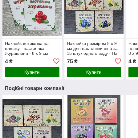
Наклейка/етикетка на
Наклейки розміром 8 х 9
Накл
пляшку - настоянка
см для настоянки ціна за
пляш
Журавлини - 8 х 9 см
15 штук одного виду - На
8 х 
замовлення! Зображення
4
75
4
₴
₴
₴
уточнюйте!
Купити
Купити
Подібні товари компанії