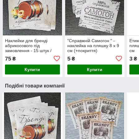
Наклейки для бренді
"Справжній Самогон " -
Етик
абрикосового під
наклейка на пляшку 8 х 9
пляш
замовлення - 15 штук /
см (+покриття)
см
мінімальний тираж
75
5
3
₴
₴
₴
Купити
Купити
Подібні товари компанії