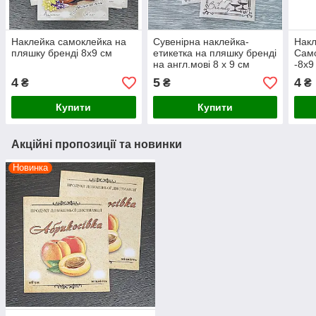
Наклейка самоклейка на
Сувенірна наклейка-
Накл
пляшку бренді 8х9 см
етикетка на пляшку бренді
Само
на англ.мові 8 х 9 см
-8х9
(+покриття)
4
5
4
₴
₴
₴
Купити
Купити
Акційні пропозиції та новинки
Новинка