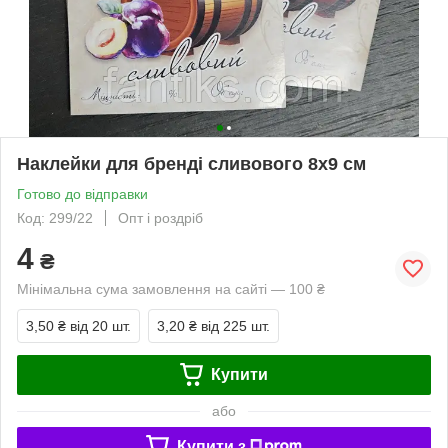
Наклейки для бренді сливового 8х9 см
Готово до відправки
Код: 299/22
Опт і роздріб
4
₴
Мінімальна сума замовлення на сайті — 100 ₴
3,50 ₴
від 20 шт.
3,20 ₴
від 225 шт.
Купити
або
Купити з