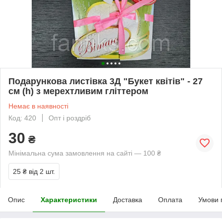
Подарункова листівка 3Д "Букет квітів" - 27
см (h) з мерехтливим гліттером
Немає в наявності
Код: 420
Опт і роздріб
30
₴
Мінімальна сума замовлення на сайті — 100 ₴
25 ₴
від 2 шт.
Опис
Характеристики
Доставка
Оплата
Умови 