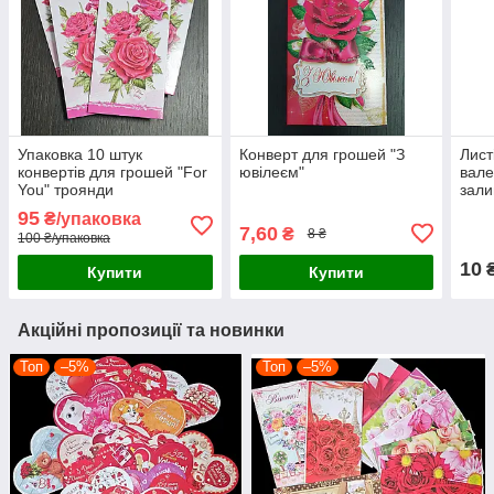
Упаковка 10 штук
Конверт для грошей "З
Лист
конвертів для грошей "For
ювілеєм"
вале
You" троянди
зал
95
₴/упаковка
7,60
₴
8 ₴
100 ₴/упаковка
10
Купити
Купити
Акційні пропозиції та новинки
Топ
–5%
Топ
–5%