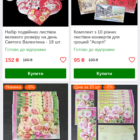
Набір подвійних листівок
Комплект з 10 різних
великого розміру на день
листівок-конвертів для
Святого Валентина - 18 шт.
грошей "Асорті"
(16 см х 12 см)
Готово до відправки
Готово до відправки
152
95
₴
₴
160 ₴
100 ₴
Купити
Купити
Новинка
–5%
Ціна за 10 шт
–5%