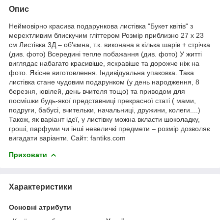
Опис
Неймовірно красива подарункова листівка "Букет квітів" з
мерехтливим блискучим гліттером Розмір приблизно 27 х 23
см Листівка 3Д – об'ємна, т.к. виконана в кілька шарів + стрічка
(див. фото) Всередині тепле побажання (див. фото) У житті
виглядає набагато красивіше, яскравіше та дорожче ніж на
фото. Якісне виготовлення. Індивідуальна упаковка. Така
листівка стане чудовим подарунком (у день народження, 8
березня, ювілей, день вчителя тощо) та приводом для
посмішки будь-якої представниці прекрасної статі ( мами,
подруги, бабусі, вчительки, начальниці, дружини, колеги....)
Також, як варіант ідеї, у листівку можна вкласти шоколадку,
гроші, парфуми чи інші невеличкі предмети – розмір дозволяє
вигадати варіанти. Сайт: fantiks.com
Приховати
Характеристики
Основні атрибути