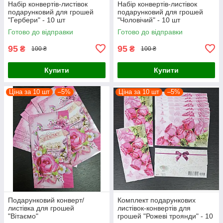
Набір конвертів-листівок
Набір конвертів-листівок
подарунковий для грошей
подарунковий для грошей
"Гербери" - 10 шт
"Чоловічий" - 10 шт
Готово до відправки
Готово до відправки
95
95
₴
₴
100 ₴
100 ₴
Купити
Купити
Ціна за 10 шт
–5%
Ціна за 10 шт
–5%
Подарунковий конверт/
Комплект подарункових
листівка для грошей
листівок-конвертів для
"Вітаємо"
грошей "Рожеві троянди" - 10