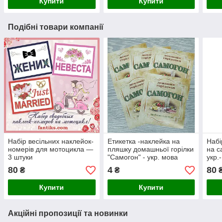
Купити
Купити
Подібні товари компанії
Набір весільних наклейок-
Етикетка -наклейка на
Набі
номерів для мотоцикла —
пляшку домашньої горілки
на с
3 штуки
"Самогон" - укр. мова
укр.
80
4
80
₴
₴
Купити
Купити
Акційні пропозиції та новинки