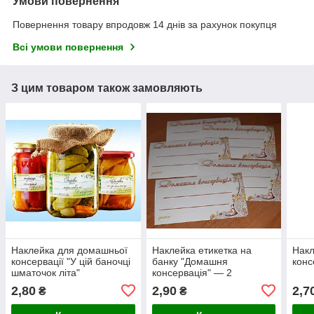
Умови повернення
Повернення товару впродовж 14 днів за рахунок покупця
Всі умови повернення
З цим товаром також замовляють
Наклейка для домашньої
Наклейка етикетка на
Нак
консервації "У цій баночці
банку "Домашня
конс
шматочок літа"
консервація" — 2
2,80
2,90
2,7
₴
₴