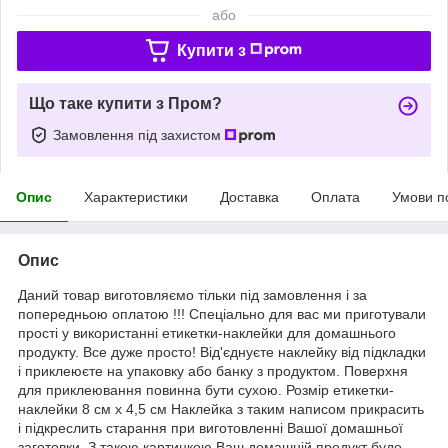
або
Купити з
Що таке купити з Пром?
Замовлення під захистом
Опис
Характеристики
Доставка
Оплата
Умови п
Опис
Даний товар виготовляємо тільки під замовлення і за
попередньою оплатою !!! Спеціально для вас ми приготували
прості у використанні етикетки-наклейки для домашнього
продукту. Все дуже просто! Від'єднуєте наклейку від підкладки
і приклеюєте на упаковку або банку з продуктом. Поверхня
для приклеювання повинна бути сухою. Розмір етикетки-
наклейки 8 см х 4,5 см Наклейка з таким написом прикрасить
і підкреслить старання при виготовленні Вашої домашньої
заготовки. З такою картинкою Ваш домашній продукт буде