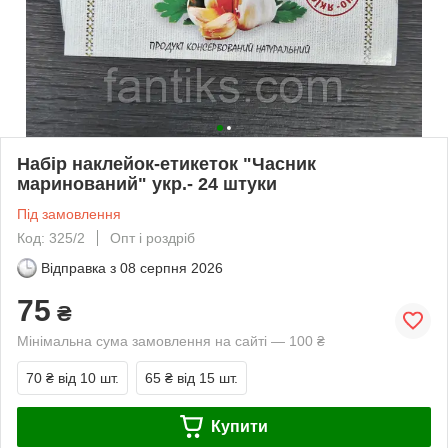
Набір наклейок-етикеток "Часник
маринований" укр.- 24 штуки
Під замовлення
Код: 325/2
Опт і роздріб
Відправка з
08 серпня 2026
75
₴
Мінімальна сума замовлення на сайті — 100 ₴
70 ₴
від 10 шт.
65 ₴
від 15 шт.
Купити