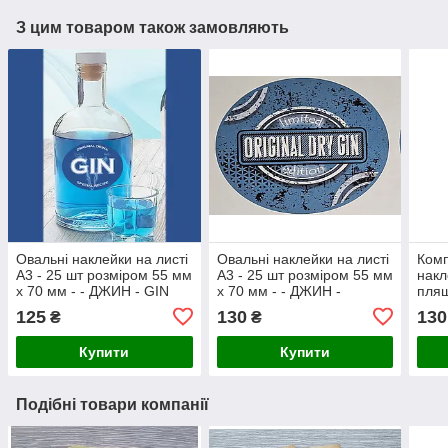
З цим товаром також замовляють
Овальні наклейки на листі
Овальні наклейки на листі
Комп
А3 - 25 шт розміром 55 мм
А3 - 25 шт розміром 55 мм
накл
х 70 мм - - ДЖИН - GIN
х 70 мм - - ДЖИН -
пляш
ORIGINAL DRY GIN
125
130
130
₴
₴
Купити
Купити
Подібні товари компанії