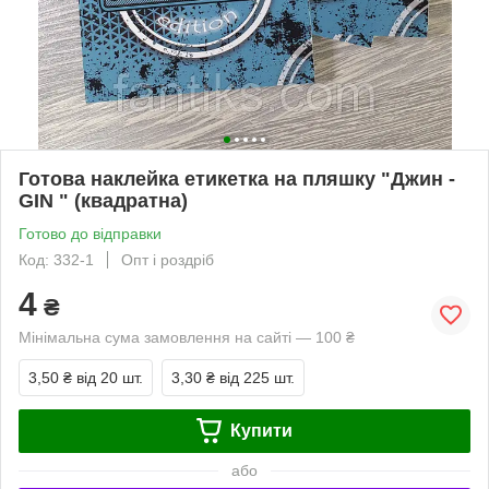
Готова наклейка етикетка на пляшку "Джин -
GIN " (квадратна)
Готово до відправки
Код: 332-1
Опт і роздріб
4
₴
Мінімальна сума замовлення на сайті — 100 ₴
3,50 ₴
від 20 шт.
3,30 ₴
від 225 шт.
Купити
або