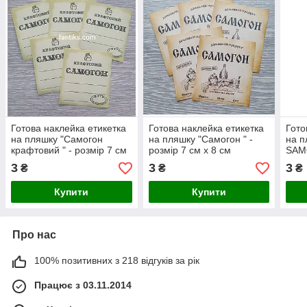
Готова наклейка етикетка
Готова наклейка етикетка
Гото
на пляшку "Самогон
на пляшку "Самогон " -
на п
крафтовий " - розмір 7 см
розмір 7 см х 8 см
SAMO
х 8 см
х 8 
3
3
3
₴
₴
₴
Купити
Купити
Про нас
100% позитивних з 218 відгуків за рік
Працює з 03.11.2014