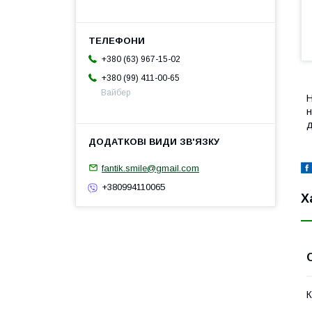
+380 (63) 967-15-02
+380 (99) 411-00-65
Вайбер
Н
н
д
fantik.smile@gmail.com
+380994110065
Х
К