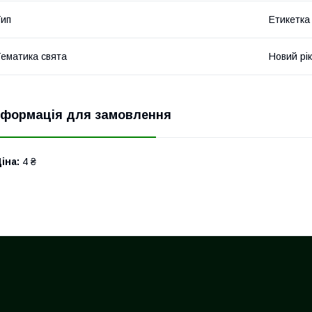
ип
Етикетка
ематика свята
Новий рік
нформація для замовлення
іна:
4 ₴