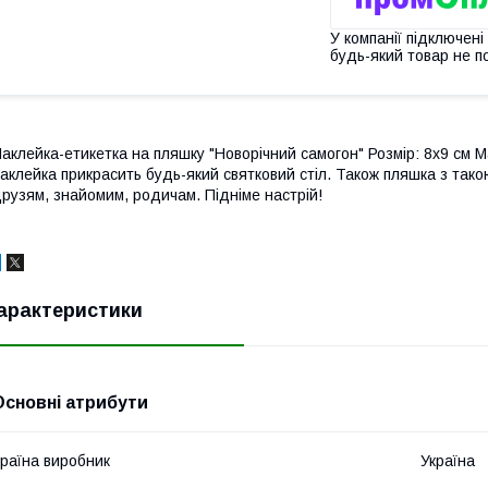
У компанії підключені
будь-який товар не п
аклейка-етикетка на пляшку "Новорічний самогон" Розмір: 8х9 см М
аклейка прикрасить будь-який святковий стіл. Також пляшка з так
рузям, знайомим, родичам. Підніме настрій!
арактеристики
Основні атрибути
раїна виробник
Україна