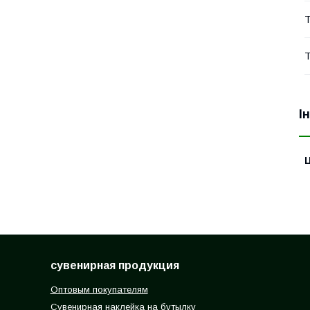
Т
Т
І
Ц
сувенирная продукция
Оптовым покупателям
Сувенирная наклейка на бутылку