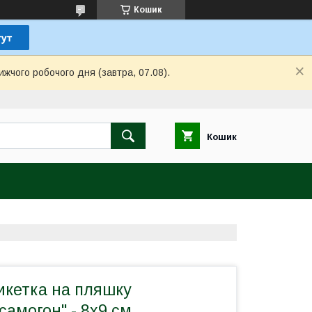
Кошик
ижчого робочого дня (завтра, 07.08).
Кошик
икетка на пляшку
самогон" - 8х9 см