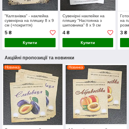
"Калганівка" - наклейка
Сувенірні наклейки на
Гото
сувенірна на пляшку 8 х 9
пляшку "Настоянка з
на п
см (+покриття)
шиповника" 8 х 9 см
розм
5
4
3
₴
₴
₴
Купити
Купити
Акційні пропозиції та новинки
Новинка
Новинка