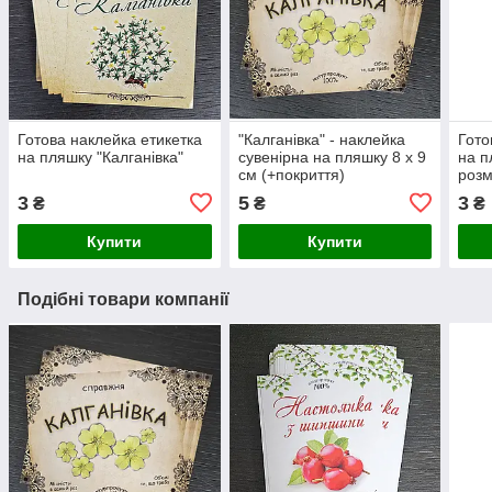
Готова наклейка етикетка
"Калганівка" - наклейка
Гото
на пляшку "Калганівка"
сувенірна на пляшку 8 х 9
на п
см (+покриття)
розм
3
5
3
₴
₴
₴
Купити
Купити
Подібні товари компанії