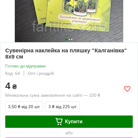
Сувенірна наклейка на пляшку "Калганівка"
8х9 см
Готово до відправки
Код: 64
Опт і роздріб
4
₴
Мінімальна сума замовлення на сайті — 100 ₴
3,50 ₴
від 20 шт.
3 ₴
від 225 шт.
Купити
або