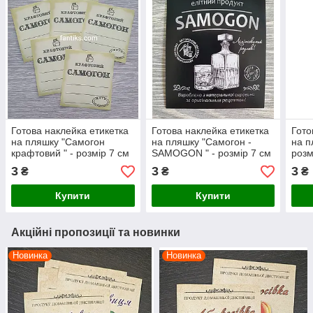
Готова наклейка етикетка
Готова наклейка етикетка
Гото
на пляшку "Самогон
на пляшку "Самогон -
на п
крафтовий " - розмір 7 см
SAMOGON " - розмір 7 см
розм
х 8 см
х 8 см
3
3
3
₴
₴
₴
Купити
Купити
Акційні пропозиції та новинки
Новинка
Новинка