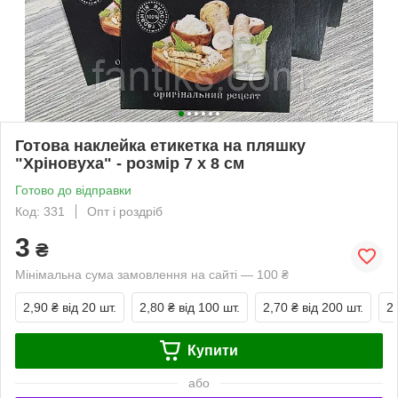
Готова наклейка етикетка на пляшку
"Хріновуха" - розмір 7 х 8 см
Готово до відправки
Код: 331
Опт і роздріб
3
₴
Мінімальна сума замовлення на сайті — 100 ₴
2,90 ₴
від 20 шт.
2,80 ₴
від 100 шт.
2,70 ₴
від 200 шт.
2
Купити
або