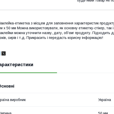
будь-який товар не п
аклейка-етикетка з місцем для заповнення характеристик продукту
м х 50 мм Можна використовувати, як основну етикетку-стікер, так
аклейки можна уточнити назву, дату, об'ємг продукту. Підходить д
оків, сирів і т.д. Прикрасить і передасть корисну інформацію!
арактеристики
Основні
раїна виробник
Україна
Ширина
50 мм