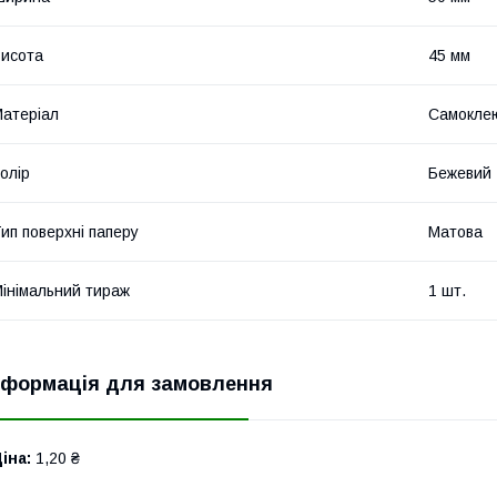
исота
45 мм
атеріал
Самоклею
олір
Бежевий
ип поверхні паперу
Матова
інімальний тираж
1 шт.
нформація для замовлення
іна:
1,20 ₴