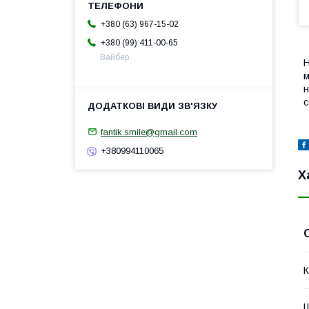
+380 (63) 967-15-02
+380 (99) 411-00-65
Вайбер
Н
м
н
с
fantik.smile@gmail.com
+380994110065
Х
К