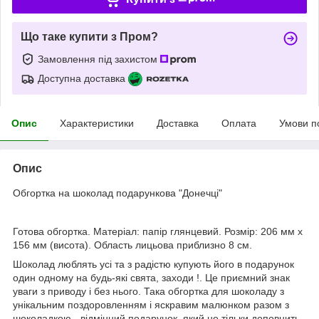
Що таке купити з Пром?
Замовлення під захистом
Доступна доставка
Опис
Характеристики
Доставка
Оплата
Умови п
Опис
Обгортка на шоколад подарункова "Донечці"
Готова обгортка. Матеріал: папір глянцевий. Розмір: 206 мм х
156 мм (висота). Область лицьова приблизно 8 см.
Шоколад люблять усі та з радістю купують його в подарунок
один одному на будь-які свята, заходи !. Це приємний знак
уваги з приводу і без нього. Така обгортка для шоколаду з
унікальним поздоровленням і яскравим малюнком разом з
шоколадкою - відмінний подарунок, який не тільки доповнить