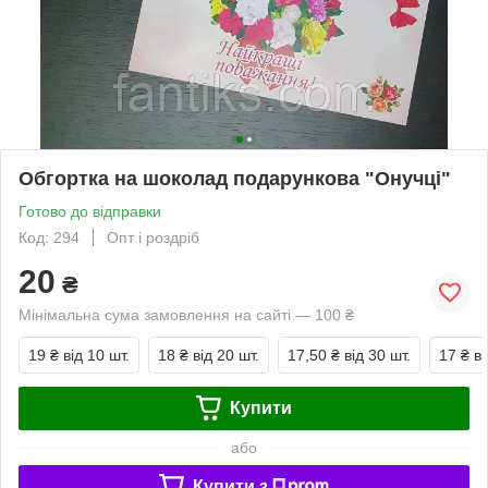
Обгортка на шоколад подарункова "Онучці"
Готово до відправки
Код: 294
Опт і роздріб
20
₴
Мінімальна сума замовлення на сайті — 100 ₴
19 ₴
від 10 шт.
18 ₴
від 20 шт.
17,50 ₴
від 30 шт.
17 ₴
ві
Купити
або
Купити з