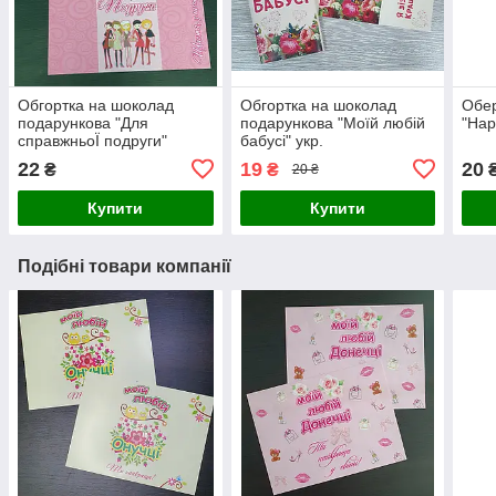
Обгортка на шоколад
Обгортка на шоколад
Обер
подарункова "Для
подарункова "Моїй любій
"Hap
справжньоЇ подруги"
бабусі" укр.
22
19
20
₴
₴
20 ₴
Купити
Купити
Подібні товари компанії