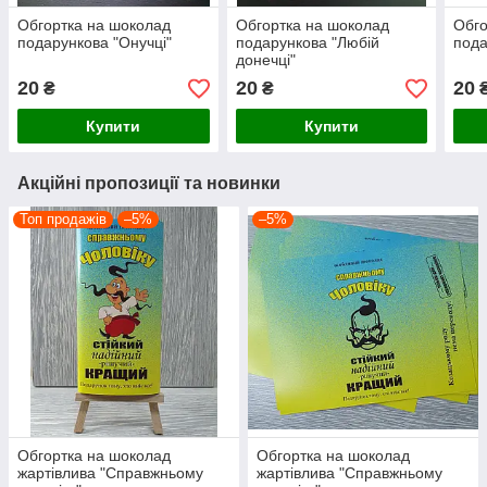
Обгортка на шоколад
Обгортка на шоколад
Обго
подарункова "Онучці"
подарункова "Любій
пода
донечці"
20
20
20
₴
₴
Купити
Купити
Акційні пропозиції та новинки
Топ продажів
–5%
–5%
Обгортка на шоколад
Обгортка на шоколад
жартівлива "Справжньому
жартівлива "Справжньому