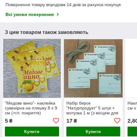
Повернення товару впродовж 14 днів за рахунок покупця
Всі умови повернення
З цим товаром також замовляють
"Медове вино"- наклейка
Набір бирок
Накл
сувенірна на пляшку 8 х 9
"Натурпродукт" 5 штук +
см х
см (+гл. покриття)
мотузка 1 м (з місцем для
заповнення)
5
17
2,8
₴
₴
Купити
Купити