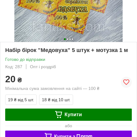
Набір бірок "Медовуха" 5 штук + мотузка 1 м
Готово до відправки
Код: 287
Опт і роздріб
20
₴
Мінімальна сума замовлення на сайті — 100 ₴
19 ₴
від 5 шт.
18 ₴
від 10 шт.
Купити
або
Купити з