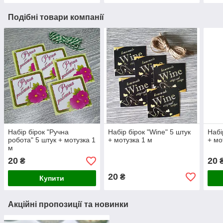
Подібні товари компанії
Набір бірок "Ручна
Набір бірок "Wine" 5 штук
Набі
робота" 5 штук + мотузка 1
+ мотузка 1 м
+ мо
м
20
20
₴
20
₴
Купити
Акційні пропозиції та новинки