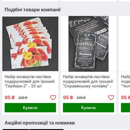
Подібні товари компанії
Набір конвертів-листівок
Набір конвертів-листівок
Набі
подарунковий для грошей
подарунковий для грошей
пода
"Гербери-2" - 10 шт
"Справжньому чоловіку" -
"Чол
10 шт
95
95
95
₴
₴
100 ₴
100 ₴
Купити
Купити
Акційні пропозиції та новинки