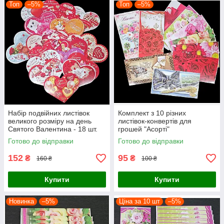
Топ
–5%
Топ
–5%
Набір подвійних листівок
Комплект з 10 різних
великого розміру на день
листівок-конвертів для
Святого Валентина - 18 шт.
грошей "Асорті"
(16 см х 12 см)
Готово до відправки
Готово до відправки
152
95
₴
₴
160 ₴
100 ₴
Купити
Купити
Новинка
–5%
Ціна за 10 шт
–5%