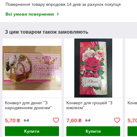
Повернення товару впродовж 14 днів за рахунок покупця
Всі умови повернення
З цим товаром також замовляють
Конверт для денег "З
Конверт для грошей "З
Конв
народженням донечки"
ювілеєм"
5,70
7,60
5,7
₴
₴
6 ₴
8 ₴
Купити
Купити