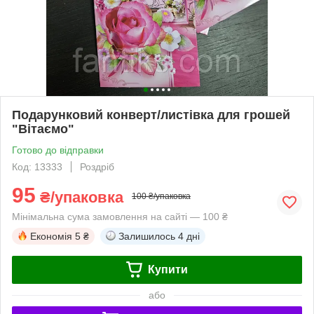
Подарунковий конверт/листівка для грошей
"Вітаємо"
Готово до відправки
Код: 13333
Роздріб
95
₴/упаковка
100 ₴/упаковка
Мінімальна сума замовлення на сайті — 100 ₴
Економія
5 ₴
Залишилось
4 дні
Купити
або