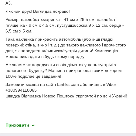
А3.
Якісний друк! Виглядає яскраво!
Розмір: наклейка-хмаринка - 41 см х 28,5 см, наклейка-
пляшечка - 9 см х 4,5 см, пустушка/соска 9 х 12 см, серце -
6,5 см х 5 см.
Така наклейка прикрасить автомобіль (або інші гладкі
поверхні: стіна, вікно і т. д.) до такого важливого і врочистого
дня, як народження/виписка/зустріч дитини! Композицію
можна викладати в будь-якому порядку.
Не знаєте як порадувати своїх дівчаток у день зустрічі з
пологового будинку? Машина прикрашена таким декором
100% подолає це завдання!
Замовити можна на сайті fantiks.com або пишіть в Viber
+380994110065
швидка Відправка Новою Поштою/ Укрпочтой по всій Україні!
Приховати