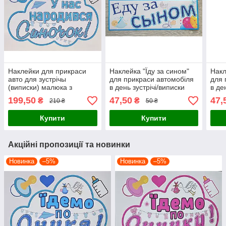
Наклейки для прикраси
Наклейка "Їду за сином"
Накл
авто для зустрічы
для прикраси автомобіля
для 
(виписки) малюка з
в день зустрічі/виписки
в де
пологового будинку "У нас
малюка-синочка з
малю
199,50
47,50
47,
₴
₴
210 ₴
50 ₴
народився синочок"
пологового будинку
поло
Купити
Купити
Акційні пропозиції та новинки
Новинка
–5%
Новинка
–5%