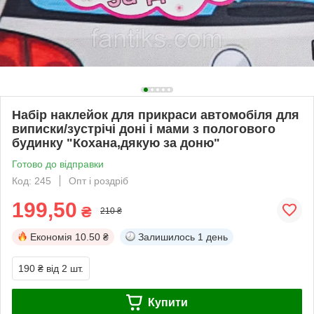
Набір наклейок для прикраси автомобіля для
виписки/зустрічі доні і мами з пологового
будинку "Кохана,дякую за доню"
Готово до відправки
Код: 245
Опт і роздріб
199,50
₴
210 ₴
Економія
10.50 ₴
Залишилось
1 день
190 ₴
від 2 шт.
Купити