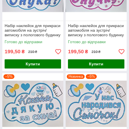
Набір наклейок для прикраси
Набір наклейок для прикраси
автомобіля на зустріч/
автомобіля на зустріч/
виписку з пологового будинку
виписку з пологового будинку
"Їдемо по онука"
"Їдемо по онучку"
Готово до відправки
Готово до відправки
199,50
199,50
₴
₴
210 ₴
210 ₴
Купити
Купити
–5%
Новинка
–5%