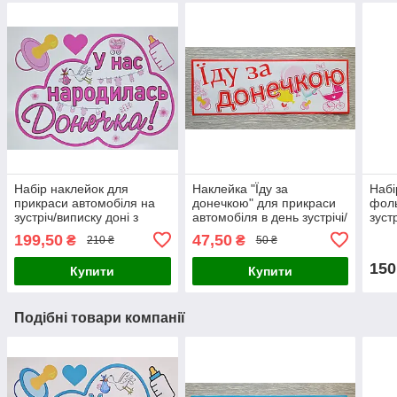
Набір наклейок для
Наклейка "Їду за
Набі
прикраси автомобіля на
донечкою" для прикраси
фоль
зустріч/виписку доні з
автомобіля в день зустрічі/
зустр
пологового будинку "У нас
виписки дитини з
поло
199,50
47,50
₴
₴
210 ₴
50 ₴
народилася донечка"
пологового будинку
дівч
-дон
150
Купити
Купити
трим
Подібні товари компанії