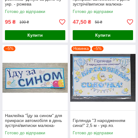
укр. - рожева
зустрічі/виписки малюка-
синочка з пологового будинку
Готово до відправки
Готово до відправки
95
47,50
₴
₴
100 ₴
50 ₴
Купити
Купити
–5%
Новинка
–5%
Наклейка "Їду за сином" для
прикраси автомобіля в день
Гірлянда "З народженням
зустрічі/виписки малюка-
сина!" 2,5 м - укр.яз.
синочка з пологового будинку
Готово до відправки
Готово до відправки