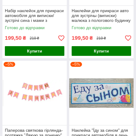
Набір наклейок для прикраси
Наклейки для прикраси авто
автомобіля для виписки/
для зустрічы (виписки)
зустрічі сина і мами з
малюка з пологового будинку
пологового будинку
"У нас народився синочок"
Готово до відправки
Готово до відправки
"Кохана,дякую за сина"
199,50
199,50
₴
₴
210 ₴
210 ₴
Купити
Купити
–5%
–5%
Паперова святкова гірлянда-
Наклейка "Їду за сином" для
розтяжка "Дякую за донечку"
прикраси автомобіля в день