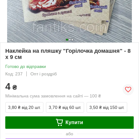
Наклейка на пляшку "Горілочка домашня" - 8
х 9 см
Готово до відправки
Код: 237
Опт і роздріб
4
₴
Мінімальна сума замовлення на сайті — 100 ₴
3,80 ₴
від 20 шт.
3,70 ₴
від 60 шт.
3,50 ₴
від 150 шт.
Купити
або