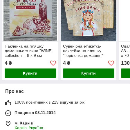
Наклейка на пляшку
Сувенірна етикетка-
Овал
домашнього вина "WINE
наклейка на пляшку
А3 -
collection" - 8 х 9 см
"Горілочка домашня"
х 70
горі
4
4
130
₴
₴
Купити
Купити
Про нас
100% позитивних з 219 відгуків за рік
Працює з 03.11.2014
м. Харків
Харків, Україна