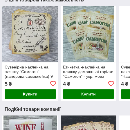
Сувенірна наклейка на
Етикетка -наклейка на
Суве
пляшку "Самогон"
пляшку домашньої горілки
накл
(паперова самоклейка) 9
"Самогон" - укр. мова
"Наш
х 10,5
5
4
4
₴
₴
₴
Купити
Купити
Подібні товари компанії