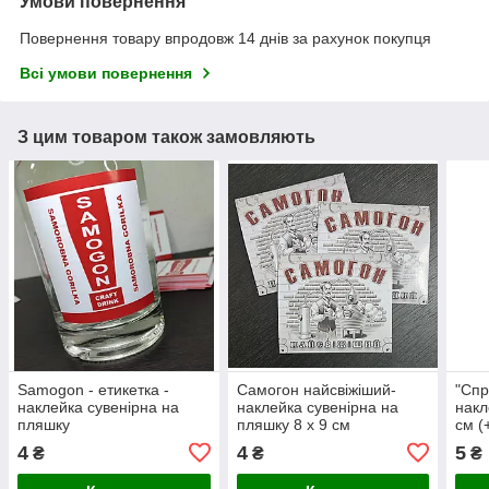
Умови повернення
Повернення товару впродовж 14 днів за рахунок покупця
Всі умови повернення
З цим товаром також замовляють
Samogon - етикетка -
Самогон найсвіжіший-
"Спр
наклейка сувенірна на
наклейка сувенірна на
накл
пляшку
пляшку 8 х 9 см
см (
4
4
5
₴
₴
₴