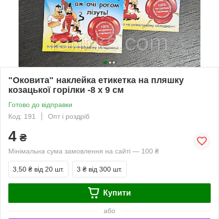
"Оковита" наклейка етикетка на пляшку
козацької горілки -8 х 9 см
Готово до відправки
Код: 191
Опт і роздріб
4
₴
Мінімальна сума замовлення на сайті — 100 ₴
3,50 ₴
від 20 шт.
3 ₴
від 300 шт.
Купити
або