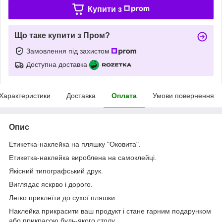
Купити з
Що таке купити з Пром?
Замовлення під захистом
Доступна доставка
Характеристики
Доставка
Оплата
Умови повернення
Опис
Етикетка-наклейка на пляшку "Оковита".
Етикетка-наклейка вироблена на самоклейці.
Якісний типографський друк.
Виглядає яскрво і дорого.
Легко приклеїти до сухої пляшки.
Наклейка прикрасити ваш продукт і стане гарним подарунком
або прикрасою будь-якого столу.