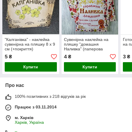
"Калганівка" - наклейка
Сувенірна наклейка на
Гото
сувенірна на пляшку 8 х 9
пляшку "домашня
на п
см (+покриття)
Наливка" (паперова
самоклейка)
5
4
3
₴
₴
₴
Купити
Купити
Про нас
100% позитивних з 218 відгуків за рік
Працює з 03.11.2014
м. Харків
Харків, Україна