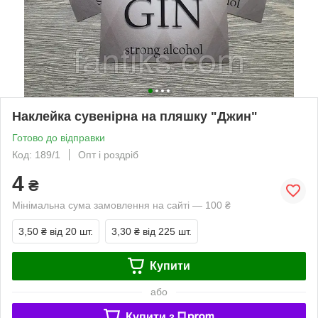
Наклейка сувенірна на пляшку "Джин"
Готово до відправки
Код: 189/1
Опт і роздріб
4
₴
Мінімальна сума замовлення на сайті — 100 ₴
3,50 ₴
від 20 шт.
3,30 ₴
від 225 шт.
Купити
або
Купити з