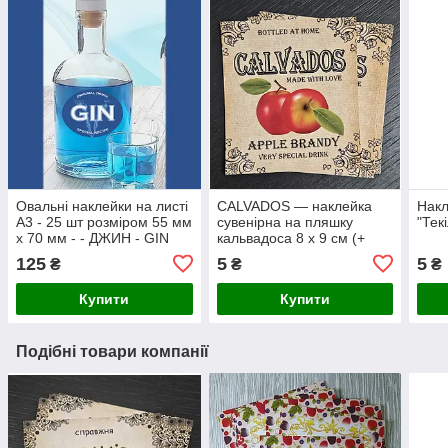
Овальні наклейки на листі
CALVADOS — наклейка
Накл
А3 - 25 шт розміром 55 мм
сувенірна на пляшку
"Текі
х 70 мм - - ДЖИН - GIN
кальвадоса 8 х 9 см (+
покриття)
125
5
5
₴
₴
₴
Купити
Купити
Подібні товари компанії