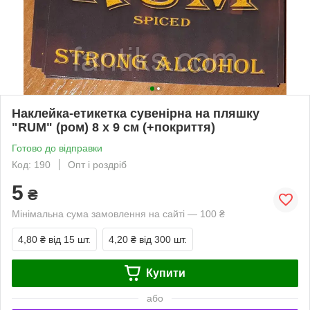
Наклейка-етикетка сувенірна на пляшку
"RUM" (ром) 8 х 9 см (+покриття)
Готово до відправки
Код: 190
Опт і роздріб
5
₴
Мінімальна сума замовлення на сайті — 100 ₴
4,80 ₴
від 15 шт.
4,20 ₴
від 300 шт.
Купити
або