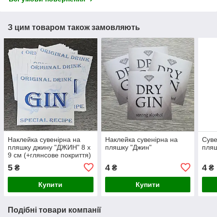
З цим товаром також замовляють
Наклейка сувенірна на
Наклейка сувенірна на
Суве
пляшку джину "ДЖИН" 8 х
пляшку "Джин"
пляш
9 см (+глянсове покриття)
5
4
4
₴
₴
₴
Купити
Купити
Подібні товари компанії