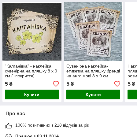
"Калганівка" - наклейка
Сувенірна наклейка-
Накл
сувенірна на пляшку 8 х 9
етикетка на пляшку бренді
пляш
см (+покриття)
на англ.мові 8 х 9 см
розм
(+покриття)
+пок
5
5
5
₴
₴
₴
Купити
Купити
Про нас
100% позитивних з 218 відгуків за рік
Працює з 03.11.2014