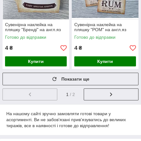
Сувенірна наклейка на
Сувенірна наклейка на
пляшку "Бренді" на англ.яз
пляшку "РОМ" на англ.яз
Готово до відправки
Готово до відправки
4
4
₴
₴
Купити
Купити
Показати ще
1
/ 2
На нашому сайті зручно замовляти готові товари у
асортименті. Ви не забов'язані прив'язуватись до великих
тиражів, все в наявності і готове до відправлення!