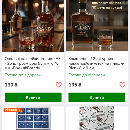
Овальні наклейки на листі А3
Комплект з 12 фігурних
- 25 шт розміром 55 мм х 70
наклейок/етикеток на пляшки
мм -Бренді/Brandy
Віскі- 8 х 9 см
Готово до відправки
Готово до відправки
130
135
₴
₴
Купити
Купити
Новинка