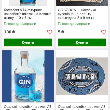
Комплект з 14 фігурних
CALVADOS — наклейка
наклейок/етикеток на пляшки
сувенірна на пляшку
джину - 10 х 6 см
кальвадоса 8 х 9 см (+
покриття)
Готово до відправки
Готово до відправки
130
5
₴
₴
Купити
Купити
Овальні наклейки на листі А3
Овальні наклейки на листі А3